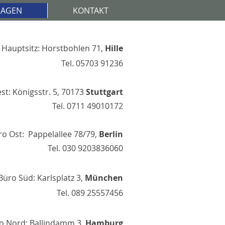
RAGEN
KONTAKT
Hauptsitz: Horstbohlen 71,
Hille
Tel.
05703 91236
st:
Königsstr. 5, 70173
Stuttgart
Tel.
0711 49010172
ro Ost: Pappelallee 78/79,
Berlin
Tel.
030 9203836060
Büro Süd: Karlsplatz 3,
München
Tel.
089 25557456
o Nord: Ballindamm 3,
Hamburg