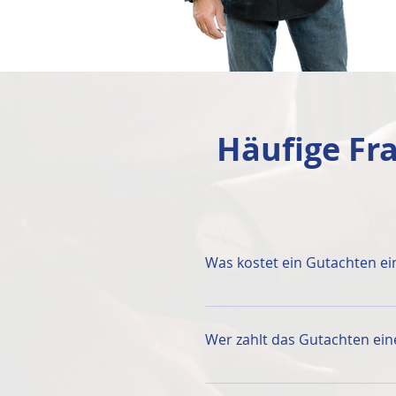
Häufige Fr
Was kostet ein Gutachten ei
Gerichtsgutachten
 werden 
Verrechnungssätze, Stundens
Wer zahlt das Gutachten ein
Sachgebiet zugeordnet. Metal
einen Stundensatz von 95,00
Immer der Besteller! Bei Ger
Schreibarbeiten, Reise- u. Ü