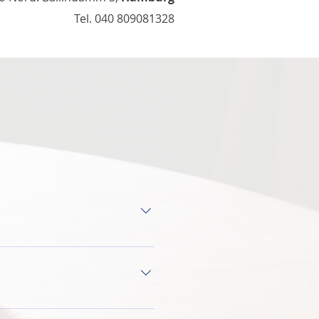
Tel.
040 809081328
ergütet. Die 
ewerke werden einem 
4.2 angesiedelt. Die weist 
eben werden Nebenkosten wie 
gerseite ein 