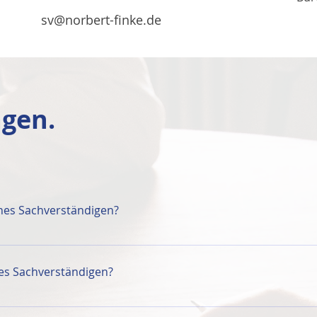
sv@norbert-finke.de
agen.
nes Sachverständigen?
nach § 9 JVEG (Justiz Vergütungs- u. Entschädigungsgesetz) v
ätze, sind in Sachgebiete eingeteilt. Die verschiedenen G
es Sachverständigen?
lbauarbeiten sind in der Hauptsache in dem Sachgebiet Nr. 
 € aus. Dabei ist die gesetzl. MwSt bereits enthalten. Dan
ichtsgutachten wird zunächst durch das Gericht von der Klä
bernachtungskosten erstattet.