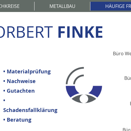
HKREISE
METALLBAU
HÄUFIGE F
FINKE
ORBERT
rungen
als Sachverständiger.
.v. Sachverständiger für das Metallhandwerk
Büro We
• Materialprüfung
Bü
• Nachweise
• Gutachten
•
Schadensfallklärung
• Beratung
Bür