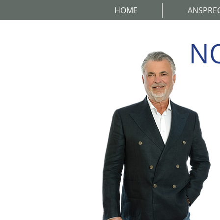
HOME
ANSPREC
N
Meine Erfah
ö.b.u