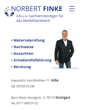
FINKE
NORBERT
ö.b.u.v. Sachverständiger für
das Metallhandwerk
• Materialprüfung
• Nachweise
• Gutachten
• Schadensfallklärung
• Beratung
Hauptsitz: Horstbohlen 71,
Hille
Tel.
05703 91236
Büro West:
Königsstr. 5, 70173
Stuttgart
Tel.
0711 49010172